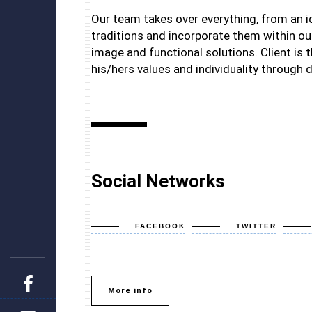
Our team takes over everything, from an i
traditions and incorporate them within our
image and functional solutions. Client is t
his/hers values and individuality through 
Професійний підхід до справи, розробка
Social Networks
проектів будь-якої складності, величезний
творчий потенціал - це те, за що мене цінують
клієнти. Я розробляю унікальні проекти,
FACEBOOK
TWITTER
гарантую високу якість та дотримуюся термінів.
З моєю допомогою Ви можете реалізувати
свою мрію!
More info