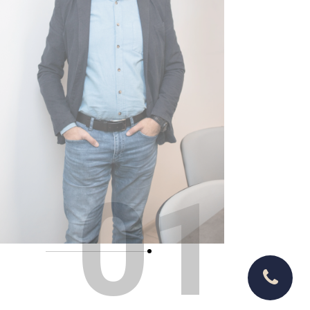
E-MAIL:
МІСЦЕЗНАХОДЖЕННЯ
01
BOYKO.ARKHITEKTOR@GMAIL.COM
УКРАЇНА, М. ЛЬВІВ