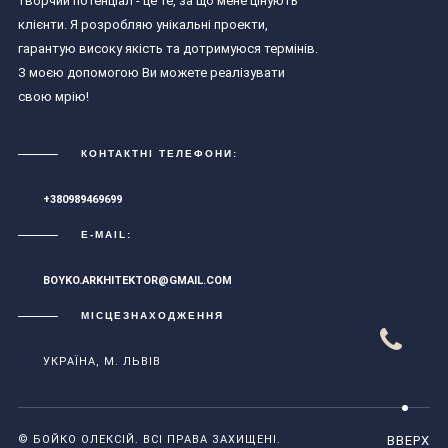
творчий потенціал - це те, за що мене цінують
клієнти. Я розробляю унікальні проекти,
гарантую високу якість та дотримуюся термінів.
З моєю допомогою Ви можете реалізувати
свою мрію!
КОНТАКТНІ ТЕЛЕФОНИ:
+380989469699
E-MAIL:
BOYKO.ARKHITEKTOR@GMAIL.COM
МІСЦЕЗНАХОДЖЕННЯ
УКРАЇНА, М. ЛЬВІВ
© БОЙКО ОЛЕКСІЙ. ВСІ ПРАВА ЗАХИЩЕНІ.
ВВЕРХ